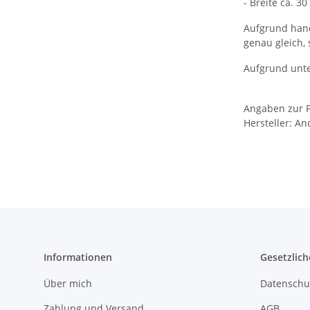
- Breite ca. 3
Aufgrund hand
genau gleich,
Aufgrund unte
Angaben zur P
Hersteller: An
Informationen
Gesetzlich
Über mich
Datenschu
Zahlung und Versand
AGB