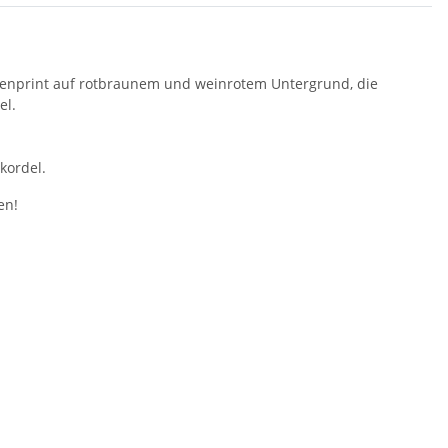
zenprint auf rotbraunem und weinrotem Untergrund, die
el.
kordel.
en!