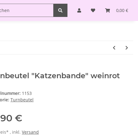
0,00 €
rnbeutel "Katzenbande" weinrot
elnummer:
1153
orie:
Turnbeutel
,90 €
is* , inkl.
Versand