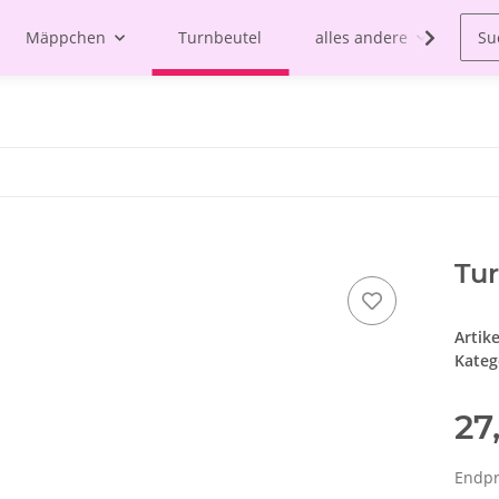
Mäppchen
Turnbeutel
alles andere
Tu
Artik
Kateg
27
Endpre