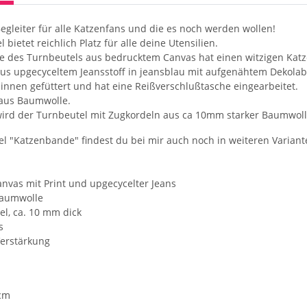
egleiter für alle Katzenfans und die es noch werden wollen!
 bietet reichlich Platz für alle deine Utensilien.
te des Turnbeutels aus bedrucktem Canvas hat einen witzigen Kat
 aus upgecyceltem Jeansstoff in jeansblau mit aufgenähtem Dekolab
 innen gefüttert und hat eine Reißverschlußtasche eingearbeitet.
t aus Baumwolle.
ird der Turnbeutel mit Zugkordeln aus ca 10mm starker Baumwoll
l "Katzenbande" findest du bei mir auch noch in weiteren Variant
anvas mit Print und upgecycelter Jeans
Baumwolle
l, ca. 10 mm dick
s
Verstärkung
 cm