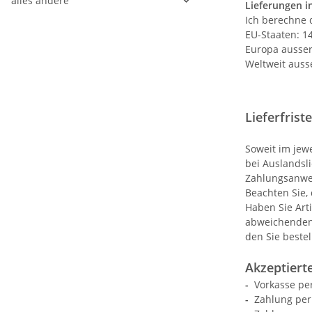
alles andere
Lieferungen i
Ich berechne 
EU-Staaten: 1
Europa ausser
Weltweit auss
Lieferfrist
Soweit im jewe
bei Auslandsl
Zahlungsanwe
Beachten Sie, 
Haben Sie Arti
abweichenden 
den Sie bestel
Akzeptiert
-
Vorkasse pe
-
Zahlung per