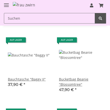
AUF LAGER
AUF LAGER
Bauchtasche "Baggy II"
Bucketbag Beanie
"Blossomtree"
37,90 €
*
47,90 €
*